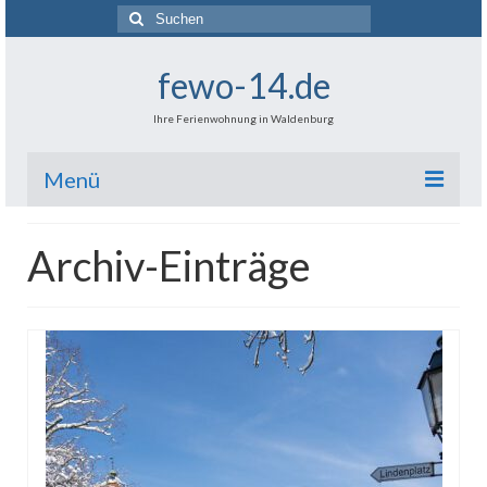
Suchen
nach:
fewo-14.de
Ihre Ferienwohnung in Waldenburg
Menü
[ Startseite ]
Archiv-Einträge
Die Wohnung (Bilder)
Preise & freie Termine
Ausstattung, Infos & Optionen