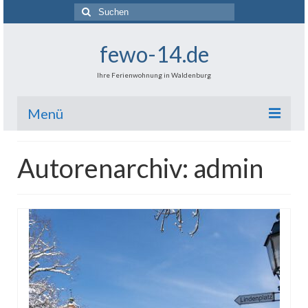
Suchen
nach:
fewo-14.de
Ihre Ferienwohnung in Waldenburg
Menü
[ Startseite ]
Autorenarchiv: admin
Die Wohnung (Bilder)
Preise & freie Termine
Ausstattung, Infos & Optionen